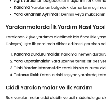
Ağrı:
Yaralanan bölgedeki sinir uçlarının etkilenme
Kanama:
Yaralanan bölgedeki damarların açılmas
Yara Kenarının Ayrılması:
Derinin veya mukozanın 
Yaralanmalarda İlk Yardım Nasıl Yapıl
Yaralanan kişiye yardımcı olabilmek için öncelikle yaş
Dolaşım). İşte ilk yardımda dikkat edilmesi gereken ad
Kanama Durdurulmalıdır:
Kanama, hemen durdurulma
Yara Kapatılmalıdır:
Yara üzerine temiz bir bez yerle
Tıbbi Yardım İstenmelidir:
Yaralı kişinin durumu cid
Tetanus Riski:
Tetanus riski taşıyan yaralarda, tet
Ciddi Yaralanmalar ve İlk Yardım
Bazı yaralanmalar ciddi olabilir ve acil müdahale gerek