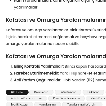
Karın Yaralanmaları:
Karın organları dışarı çıkabili
yatırılmalıdır.
Kafatası ve Omurga Yaralanmalarını
Kafatası ve omurga yaralanmaları sinir sistemi üzerinde
kişinin hareket etmemesi sağlanmalı ve baş-boyun-gövd
omurga yaralanmalarına neden olabilir.
Kafatası ve Omurga Yaralanmalarında
Bilinç Kontrolü Yapılmalıdır:
Bilinci kapalı hastala
Hareket Ettirilmemelidir:
Yaralı kişi hareket etti
Acil Yardım Çağrılmalıdır:
Tıbbi yardım (112) hemen
DeliciYara
EnfekteYara
EzikYara
Etiketler
KafatasıYaralanması
KarınYaralanması
KesikYara
TrafikKazası
yaralanma
YaralanmaİlkYardım