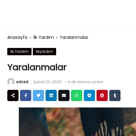
Skip
to
content
Anasayfa
›
İlk Yardım
›
Yaralanmalar
İlk Yardım
İlkyardım
Yaralanmalar
sdcsd
-
Şubat 20, 2025
-
4 dk okuma süresi