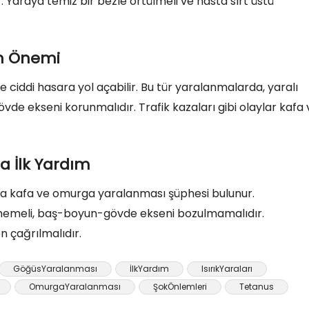
r. Yaraya temiz bir bezle örtülmeli ve hasta sırt üstü
n Önemi
 ciddi hasara yol açabilir. Bu tür yaralanmalarda, yaralı
e ekseni korunmalıdır. Trafik kazaları gibi olaylar kafa 
 İlk Yardım
rda kafa ve omurga yaralanması şüphesi bulunur.
rilmemeli, baş-boyun-gövde ekseni bozulmamalıdır.
 çağrılmalıdır.
GöğüsYaralanması
İlkYardım
IsırıkYaraları
OmurgaYaralanması
ŞokÖnlemleri
Tetanus