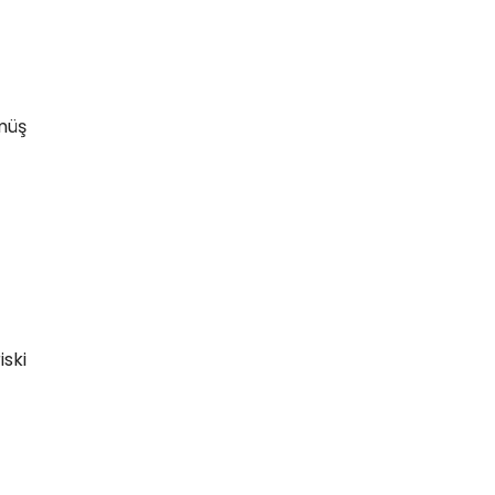
rmüş
iski