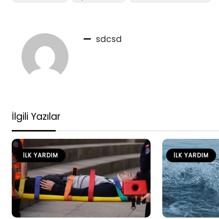
sdcsd
İlgili Yazılar
İLK YARDIM
İLK YARDIM