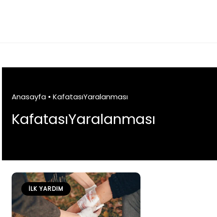
Skip
to
content
Anasayfa
•
KafatasıYaralanması
KafatasıYaralanması
İLK YARDIM