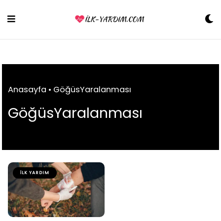
Skip
to
content
Anasayfa
•
GöğüsYaralanması
GöğüsYaralanması
İLK YARDIM