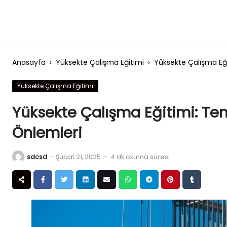
Skip
to
content
Anasayfa
›
Yüksekte Çalışma Eğitimi
›
Yüksekte Çalışma Eği
Yüksekte Çalışma Eğitimi
Yüksekte Çalışma Eğitimi: Tem
Önlemleri
sdcsd
-
Şubat 21, 2025
-
4 dk okuma süresi