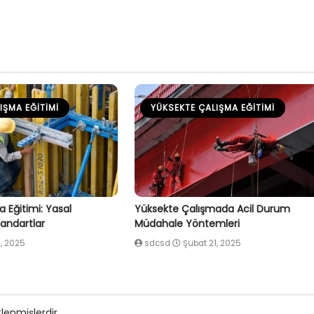
IŞMA EĞITIMI
YÜKSEKTE ÇALIŞMA EĞITIMI
 Eğitimi: Yasal
Yüksekte Çalışmada Acil Durum
andartlar
Müdahale Yöntemleri
1, 2025
sdcsd
Şubat 21, 2025
tlenmişlerdir