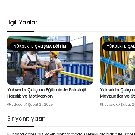
İlgili Yazılar
YÜKSEKTE ÇALIŞMA EĞITIMI
YÜKSEKTE ÇAL
Yüksekte Çalışma Eğitiminde Psikolojik
Yüksekte Çalışma
Hazırlık ve Motivasyon
Mevzuatlar ve St
sdcsd
Şubat 21, 2025
sdcsd
Şubat 2
Bir yanıt yazın
E-posta adresiniz yayınlanmayacak.
Gerekli alanlar
*
ile işare