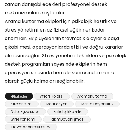
zaman danışabilecekleri profesyonel destek
mekanizmaları oluşturulur.
Arama kurtarma ekipleri için psikolojik hazırlık ve
stres yönetimi, en az fiziksel eğitimler kadar
önemlidir. Ekip üyelerinin travmatik olaylarla başa
çıkabilmesi, operasyonlarda etkili ve doğru kararlar
almasını sağlar. Stres yönetimi teknikleri ve psikolojik
destek programları sayesinde ekiplerin hem
operasyon sırasında hem de sonrasında mental
olarak güçlü kalmaları sağlanabilir.
AfetPsikolojisi
AramaKurtarma
Etiketler
KrizYönetimi
Meditasyon
MentalDayanıklılık
NefesEgzersizleri
PsikolojikHazırlık
StresYönetimi
TakımDayanışması
TravmaSonrasıDestek