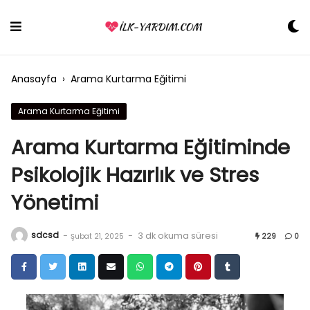
Skip
to
content
Anasayfa
›
Arama Kurtarma Eğitimi
Arama Kurtarma Eğitimi
Arama Kurtarma Eğitiminde
Psikolojik Hazırlık ve Stres
Yönetimi
sdcsd
-
-
3 dk okuma süresi
Şubat 21, 2025
229
0