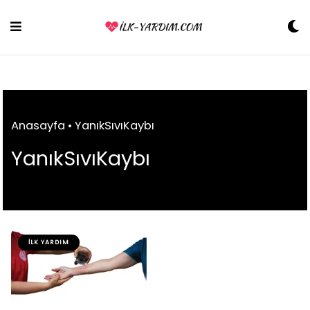
Skip
to
content
Anasayfa
•
YanıkSıvıKaybı
YanıkSıvıKaybı
İLK YARDIM