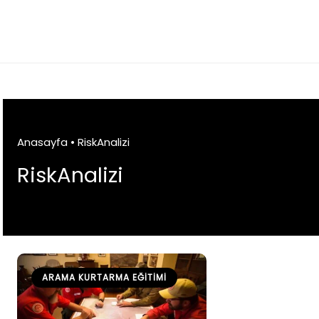
Skip
to
content
Anasayfa
•
RiskAnalizi
RiskAnalizi
ARAMA KURTARMA EĞITIMI