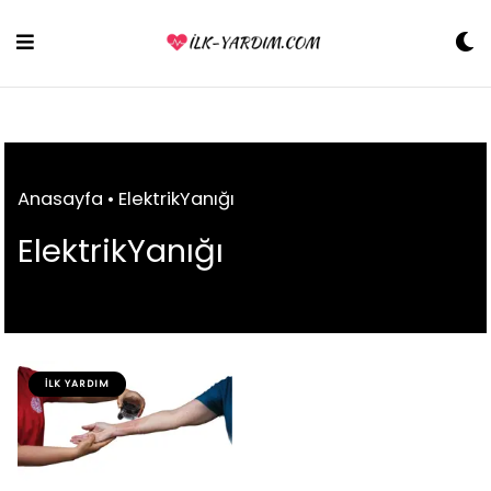
Skip
to
content
Anasayfa
•
ElektrikYanığı
ElektrikYanığı
İLK YARDIM