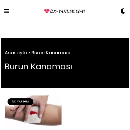
Skip
to
content
Anasayfa
•
Burun Kanaması
Burun Kanaması
İLK YARDIM