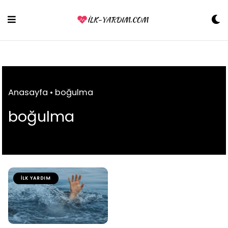
Skip
to
content
Anasayfa
•
boğulma
boğulma
İLK YARDIM