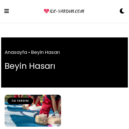
Skip
to
content
Anasayfa
•
Beyin Hasarı
Beyin Hasarı
İLK YARDIM